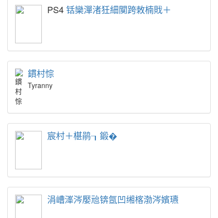
PS4
铦欒潬渚狅細闃跨敇楠戝＋
鏆村悰
Tyranny
宸村＋椹鹃┒鍛�
涓嶆溄涔嬮兘锛氬凹缃楁渤涔嬪瓙