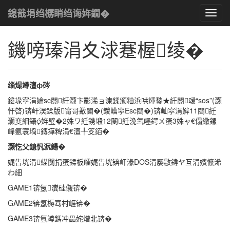
褰撳墠浣嶇疆
绉樼睄
B
鏂囩珷鍐呭
鎴戠埍绉樼睄绉诲姩鐗�
Toggl
navig
鐖嗙瑧涓夊浗蹇楃绫�
缁熶竴澶ф硶
鍏堟寜涓婨sc閿紝灏卞彲浠ョ湅鍒颁粬浜哄煄鍫★紝閿叆“sos”(灏
忓啓)锛屽洖鍒版甯哥敾闈�(鍐嶆寜Esc閿�)锛屾寜涓婩11閿紝
灏变細鑷姩璧�2姝ワ紝鎸塅12閿紝浼氳嚜鍔ㄨ蛋3姝ャ€傝繖鏍
峰氨寰堝鏄撶粺涓€澶╀笅銆�
灏忔父鎴忛泦鍚�
娓告垙涓緢闅捐蛋鍒板皬娓告垙锛屽湪DOS涓嬮敭鍏ヤ互涓嬪懡浠
わ細
GAME1锛氬瀵硅儭锛�
GAME2锛氬槈骞村崕锛�
GAME3锛氫竴鎷冲畾姹熷北锛�