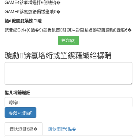
GAME4锛氭墦鍦拌€侀紶锛�
GAME5锛氳煈铻傝禌璺戙€�
鑷敱閫夋嫨姝ユ暟
鎸変綇Ctrl+(0鑷�9)鏁板瓧閿紝鍗冲彲閫夋嫨鐩稿簲鐨勬鏁般€�
鍠滄(2)
璇勮锛氱垎绗戜笁鍥藉織绉樼睄
鐢ㄦ埛鍚嶏細
鏍忕洰鏈€鏂�
鏍忕洰鏈€鐑�