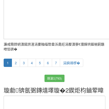
濂戒簡鐣岄潰鍩烘湰涓婁粙缁嶅畬浜嗭紝涓嬮潰寮€濮嬫垬鏂椾箣鏃
呭惂锛�
1
2
3
4
5
6
7
涓嬩竴椤�
鍠滄(793)
璇勮锛氬弻鏄熺墿璇�2鍥炬枃鏀荤暐