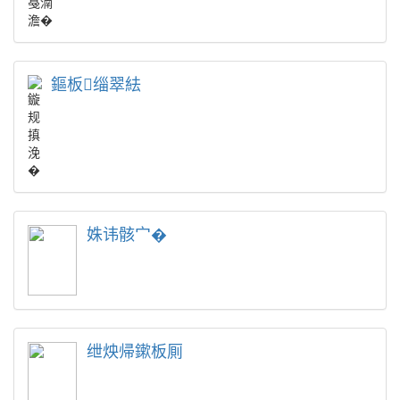
鏂板缁翠紶
姝讳骸宀�
绁炴帰鏉板厠