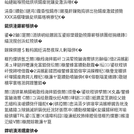
屾縺鐑堢殑绌烘垬鍚庢垙鑲夋潵浜嗐€�
涓昏鐨勯鏈鸿鍑昏惤鍚庤鏉戞皯鏁戣捣锛岀劧鍚庢潵鍒颁簡
XXX涓樼啛鎮夋垬鏂楁柟寮忋€�
鍩烘湰鎿嶄綔锛�
鍙�2鏀寔閿洏锛岄紶鏍囦互鍙婃墜鏌勭殑鎿嶄綔锛團绀捐繕鏄
緢浣撹创浜虹殑锛�
鎵嬫焺娌＄敤杩囷紝涓嶅彂琛ㄦ剰瑙併€�
榧犳爣锛氬乏閿槸绉诲姩鍜屽コ涓荤殑鏀诲嚮锛岃繛缁偣2涓嬪彲
浠ュ垏鎹㈣嚦濂充富銆傚彸閿槸鐢蜂富鐨勬敾鍑�/纭/鍙栨秷锛
屽悓鐞嗙偣鍑�2涓嬪彲鍒囨崲鐢蜂富銆傛寜涓嬫粴杞槸璺宠穬锛
屽墠鍚庢粦鍔ㄦ粴杞槸濂ヤ箟鐨勯噴鏀俱€傘€傛劅瑙夎繕鏄敭鐩
樻寜寰楁湁鍔蹭簺銆�
閿洏锛氭柟鍚戦敭绉诲姩銆俍閿烦璺�/鍙栨秷锛孹閿€夊畾/鐢蜂
富鏀诲嚮 C閿コ涓绘敾鍑伙紝A閿垏鎹㈡鍣紙鎸変笅鍘绘父鎴
忎細杩涘叆鏆傚仠鐘舵€�)锛孲閿悆涓滆タ锛堟寜涓嬪幓娓告垙浼
氳繘鍏ユ殏鍋滅姸鎬侊紝浣犲張瓒冲鐨勬椂闂撮€夋嫨鍚冧粈涔堬
級锛孋TRL鍙互蹇€熺暐杩囧璇濓紙姣斾綘鐙傜偣榧犳爣蹇緱澶
氾級V閿槸閲婃斁濂ヤ箟
鐣岄潰浠嬬粛锛�