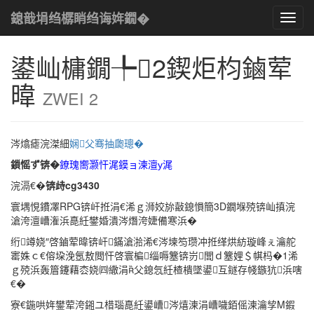
褰撳墠浣嶇疆
鏀荤暐
S
鏂囩珷鍐呭
鎴戠埍绉樼睄绉诲姩鐗�
Toggl
navig
鍙屾槦鐗╄2鍥炬枃鏀荤
暐
ZWEI 2
涔熻瘧浣滐細
娴父骞抽瓟璁�
鎻愮ず锛�
鐐瑰嚮灏忓浘鏌ョ湅澶у浘
浣滆€�
锛歭cg3430
寰堣悓鐨凙RPG锛屽拰涓€浠ｇ浉姣旀敼鎴愪簡3D鐗堢殑锛屾搷浣
滄洿澶嶆潅浜嗭紝鐢婚潰涔熸洿婕備寒浜�
绗竴娆″啓鏀荤暐锛屽鏋滄湁浠€涔堜笉瓒冲拰缂烘紡璇峰ぇ瀹舵
寚姝ｃ€傛垜浼氬敖閲忓啓寰楄缁嗕簺锛岃閭ｄ簺娌＄帺杩�1浠
ｇ殑浜轰篃鑳藉枩娆㈣繖涓父鎴忥紝楂樻墜鍙互鐩存帴鏃犺浜嗐
€�
寮€鍦哄姩鐢荤洿鎺ユ棤瑙嗭紝鍙嶆涔熺湅涓嶆噦銆傜湅瀹孧M鍜