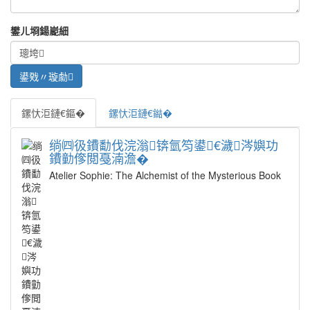
鐢ㄦ埛鍚嶏細
鏍忕洰鏈€鏂�
鏍忕洰鏈€鐑�
绱㈣彶鐨勫伐浣滃锛氫笉鍙€濊涔嬩功
鐨勭偧閲戞湳澹�
Atelier Sophie: The Alchemist of the Mysterious Book