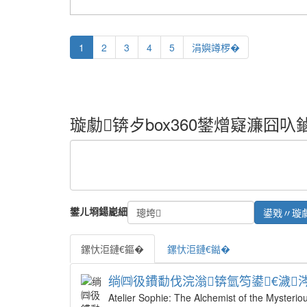
1
2
3
4
5
涓嬩竴椤�
璇勮锛歺box360鐢熷寲濂囧叺
鐢ㄦ埛鍚嶏細
鏍忕洰鏈€鏂�
鏍忕洰鏈€鐑�
绱㈣彶鐨勫伐浣滃锛氫笉鍙€濊
Atelier Sophie: The Alchemist of the Mysterio