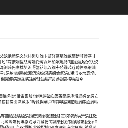
勬父鎴忚緝涓夊浗绯诲垪灏卞皯涔嬪張灏戜簡锛屽幓骞寸
鑰屻€婃按娴掍紶涔嬭仛涔夌瘒銆嬪垯鏄釜澶氱嚎寮忕殑
鍦板浘铏藉仛寰楀樊浜嗕簺锛屼汉鐗╃殑鏅鸿兘璁惧畾鍜屾
€涓棤鍚嶅皬瀛愬湪姹熸箹娴佹氮涓粨浜ゅ埌寰堝
╂儏鑺傛病鏈夌帺鍒帮紝鎰熻寰堟槸閬楁喚銆�
嶆睙婀栨€佸害鍜屾€ф牸鎵嶅紩鍑轰簡鍚庨潰鎯婂ぉ鍔ㄥ
姣嶄翰锛岀湅鍒版绛夋儏褰㈡榫欒嚜鐒舵槸涓嶈兘涓嶇
炲悎鐜嬭繘鍏堝線涓婅蛋鍥炲嚑鏍硷紝寰呮晫浜哄洿涓婃潵
勫北璋峰啿杩涘幓浼氶亣鍒扮鍏碉紝绂讳粬瓒婅繙浼ゅ
紝鍙浼�“闅斿北鎵撹檸”锛岃兘鏀诲嚮杩滃鐨勬晫