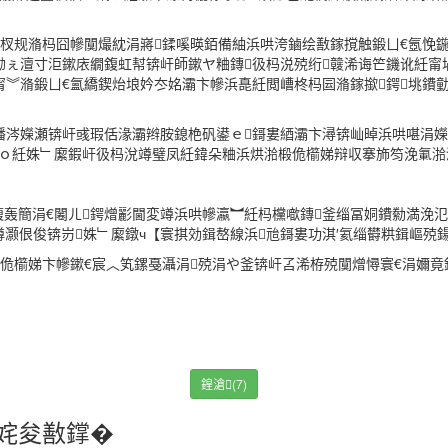
竴杈规潃杩囧幓闃熶紞涓嶈鍒嗘暎銆備紬浜哄洿鏀绘敾鎵撹触鍛ㄩ€氬悗
勫ぇ澶寸洰鏉庡繝鍑虹幇锛屽師鏉ヤ粬鏄彶杩涚殑绗竷浠诲笀鐖讹紝甯
甯︾潃鍛ㄩ€氳繑鍥炲埌妗冭姳灞卞幓浜嗭紝閲嶆柊杩囩潃鎵撳鍔垗鐨
墦涔嬫瀬锛屽彧瑕佸湪灞辫胺鎴栬矾鍙ｅ鎶婁綇灞卞潯锛屾晫浜哄啿涓嬫潵
ｏ紝姝﹂緳鍜屽彶杩涗竴璧凤紝鍏朵粬浜烘湁椴佹櫤娣辩収搴斾笉浼氭湁澶
轰簡涓€闂ㄦ鍔熷彲閫変竴浜哄幓瀛︼紝杩欓噷鏄釜缁冨姛鐨勬満浼氾
竴灏佷俊锛岃姝﹂緳鐓ч【寰掑効鍓嶅線浜兘鎶婁功淇′氦缁欎粠鍓嶇殑
椴佹櫤娣卞幓鏉€宸︿笂鏍戞灄涓殑涓や釜锛屽叾浠栫殑闃熷憳寰€涓嬭
鍠滄(7)
姹夋敾鐣�