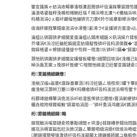
鐢变簬姝ｅ紡涓庡畼搴滀綔瀵逛簡锛屽彶瀹跺簞宸蹭笉鑳
瀹濆垎鍙戠粰浼楀柦缃楋紝瑙ｆ暎浜嗗北瀵ㄣ€備紬浜哄
杩樻湁涓ぇ鍜屽皻缁忚繃锛岃刀寰€妗冭姳搴勫幓浜嗐
绂诲紑鏉戝簞鍚庢湁涓ゆ潯璺彲浠ラ€夋嫨锛岃蛋澶ч
瀹橀亾锛圓锛夛細閫夎蛋瀹橀亾鍚庝細鍦ㄨ矾涓婇亣鍒板
芥墦涓€浜涳紝鏀舵嬀鎺変紡鍏靛悗锛屽彶杩涙偀鍑�“
鍧婇棬鍙ｅ幓鎵撻偅缇や笉鍔ㄧ殑澹叺锛屽鏋�“鍗
灏忚矾锛圔锛夛細閫夋嫨璧板皬璺細閬囧埌涓€浼欏己
晫浜轰笅鏉ュ悗锛屽敖绠℃暟閲忚緝澶氾紝鐢变簬鏈夌
绗叓鎴橈細鍊熷
浼椾汉缁х画寰€寤跺畨搴滆杩涳紝鍦ㄥ埌杈炬鑺卞
瘽浼椾汉灏辫刀蹇寮€杩欓噷锛屽彶杩涘惉浜嗕笉鐢
杩欎竴鎴樺簞涓佹湁浜屽崄澶氬悕锛岀瓑绾т篃涓嶄綆锛屽
欐垚绾挎椂鍐嶇敤“鍗冨啗涓囬┈”锛屽洜涓鸿繖涓€鎷涙
绗節鎴橈細鎶翰
鎵撹触浜嗘墍鏈夌殑搴勪竵閭ｅ垬澶叕鎵嶆參鍚炲悶鍦
嬪瓨浜嗕富鎰忥紝浜斾汉鍦ㄥ簞鍐呬綇涓嬨€傚埌浜嗗崐
腑鎵撲簡璧锋潵锛屽彶杩涘嚭闂ㄤ竴鐪嬪師鏉ユ槸椴