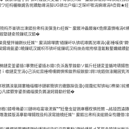
ワ紝杩欐槸娓告垙鐨勪竴涓狟UG锛岀户缁乏琛屽啀涓嬩竴涓枩鍧★
电殑杩芥崟锛岀湅鍒扮帇杩涘彈浼わ紝姝﹂緳鍐冲畾鍐嶉€佹瘝瀛愪咯涓€
掓墍鏈夌殑鏁屼汉銆�
欒竟璧拌繃鍘伙紝姝﹂緳涓婂墠鎸′綇鏁屽叺锛屼竴鎷涗竴涓彲棰嗘偀“
斿洖鍚堝氨鍙皢鏁屼汉娓呮帀锛屽綋鏁屼汉杩炴垚绾挎椂澶氱敤鐜嬭繘鐨
柟鏈変釜鍙插搴勶紝鍙插お鍏负浜轰箰鍠勫ソ鏂斤紝鏈変釜鍎垮瓙鍚嶅
ｉ噷鏈変笁涓己浜虹巼棰嗗嚑鐧惧悕鍠界綏鎵撳鍔垗銆傚湪闀囦笂涔
嶄袱鎷涘氨鎶婁粬缁欏埗鏈嶄簡锛岃繖鏃跺彶澶叕鍑虹幇锛屾榫欒姹
凡鍒欎笌鍙茶繘缁撲负鎷滄妸鍏勫紵銆�
栭鍒嗗埆鍙鏈哄啗甯堟湵姝︼紝璺虫锭铏庨檲杈惧拰閿﹁姳铔囨潹鏄
闃熸潵鍒版潙搴勫墠鍚戝彶杩涙寫鎴橈紝姝﹂緳鍜岀帇杩涘綋鐒朵笉鑳借
炬榫欏拰鐜嬭繘鍘绘墦锛屽彶杩涚巼搴勫鍘绘墦姝ｄ笅鏂圭殑锛岀敱浜