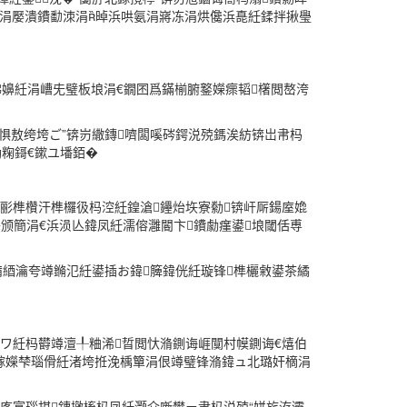
紝涓嬮潰鐨勫洓涓晫浜哄氨涓嶈冻涓烘儳浜嗭紝鍒拌揪璺
绋嬶紝涓嶆兂璧板埌涓€鐗囨爲鏋椾腑鐜嬫瘝韬櫡閲嶅洿
鐧惧敖绔垮ご”锛岃繖鏄嚌闆嗘硶鍔涚殑鎷涘紡锛岀帇杩
勭粷鎶€鏉ユ墦銆�
彨榫欑汗榫欏彶杩涳紝鍠滄鑸炲垁寮勬锛屽厛鍚庢嫓
颁簡涓€浜涢亾鍏凤紝濡傛灉閽卞鐨勮瘽鍙埌閾佸尃
備綇瀹夸竴鏅氾紝鍙插お鍏簲鍏侊紝璇锋榫欐敹鍙茶繘
ワ紝杩欎竴澶╀粬浠晢閲忕潃鍘诲崕闃村幙鍘诲€熺伯
鎵嬫梺瑙傦紝渚垮拰浼楀簞涓佷竴璧锋潃鍏ュ北璐奸樀涓
庝富瑙掑鏄撴槒杩凤紝灏介噺鐢ㄧ帇杩涚殑“姘旂洊灞