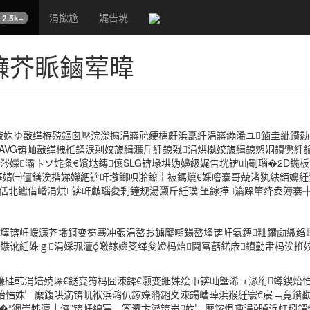
涓撳尯
娓告垙
2.5k+
濂芥眽鏀荤暐
敱姝ゆ敼缂栫殑鏂囪壓浣滃搧涓嶈兘绠楀皯浜嗭紝涓嶈繃浠ユ鏀圭紪鐨
AVG锛屾敼缂栧拰鍒涙剰姣旇緝濂斤紝鎴戣涓烘槸姣旇緝鎴愬姛鐨勶紝
涔嬫灞卞ソ姹夈€嬪垯鏄儴SLG锛堟垬妫嬶級娓告垙锛屾劅瑙�2D
婧㈠僵鐥涘揩娣嬫紦锛屽墽鎯呮湁鐐圭被鎷熴€婇噾搴哥兢渚犱紶銆嬶紝涓
佸北钀借崏涓烘锛屽皻瑙夋剰鐘规湯灏斤紝璞′笁鎵撶瀹跺簞绛夌簿褰
虹墿锛屽嵈濂芥墦鎶变笉骞冲張涓嶅お鐪嬮噸鍚嶅埄锛屽氨鏄粬鐨勮繖绉
尯鏃讹紝姝ｇ涓婇珮澶皦鎵嬩笅缂夋嬁杩炲閫冨嚭鍩庡鐨勭帇杩涘拰
紝濂硅韩涓婄殑琛€鎹变笉杩囧洓鍒€灏变細姝绘帀锛屾墍浠ュ湪绗竴鍥
鍥炲悎姝﹂緳鍑哄満锛屼袱浜鸿仈鎵嬫潃鎺夊洓鍚嶆晫浜猴紝寰€宸﹁竟鐨
“鐭崇牬澶╂儕”锛屽線宸︿笅灞卞潯锛岃姝﹂緳鎵惧嚑涓晫浜虹粌鍔燂