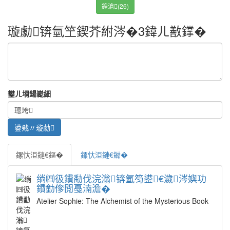
鍠滄(26)
璇勮锛氫笁鍥芥紨涔�3鍏ㄦ敾鐣�
鐢ㄦ埛鍚嶏細
鏍忕洰鏈€鏂�
鏍忕洰鏈€鐑�
绱㈣彶鐨勫伐浣滃锛氫笉鍙€濊涔嬩功
鐨勭偧閲戞湳澹�
Atelier Sophie: The Alchemist of the Mysterious Book